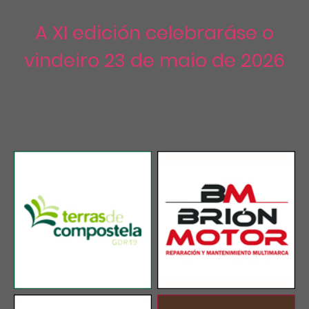
Dende o 15 de marzo até o 20 de maio de 2026.
A XI edición celebraráse o
vindeiro 23 de maio de 2026