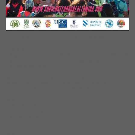
Neste 2026 volverá a ser proba valederia para a Liga galega de Andainas
e para a Liga Ibérica de Sendeirismo.
DISTANCIAS
O percorrido da proba terá tres distancias, podendo escoller entre
16KM, 33KM
ou 50KM
segundo o nivel de esixencia física de cada participante. A saída de
todas as distancias é conxunta e realizarase ás 9:00 h dos arredores da
Carballeira de Santa Minia.
OBXECTIVO
Recordamoche que o principal obxectivo desta proba é fomentar a realización
de exercicio físico de maneira non elitista xerando un día de festa e
convivencia co deporte como pano de fondo. Esta proba
NON É
COMPETITIVA
.
SERVIZOS
Bolsa do sendeirista
Avituallamentos sólidos e líquidos
Servizos médicos e ambulancia
Seguro de accidentes e RC
Duchas e piscina cuberta
Diploma e medalla de finalista
INSCRICIÓN